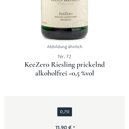
Abbildung ähnlich
Nr.
72
KeeZero Riesling prickelnd
alkoholfrei <0,5 %vol
0,75l
11,90 €