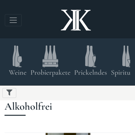
Direkt zum Inhalt
Shop navigation
Weine
Probierpakete
Prickelndes
Spirituo
Alkoholfrei