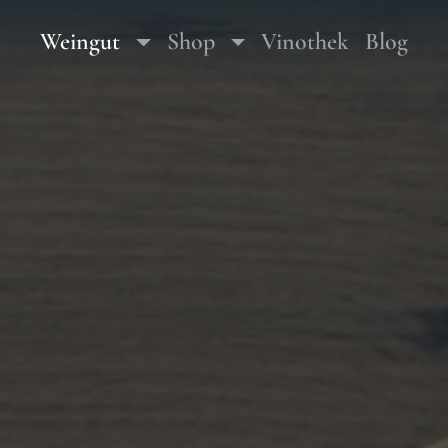
Hauptmenu
Toggle Dropdown
Toggle Dropdown
Weingut
Shop
Vinothek
Blog