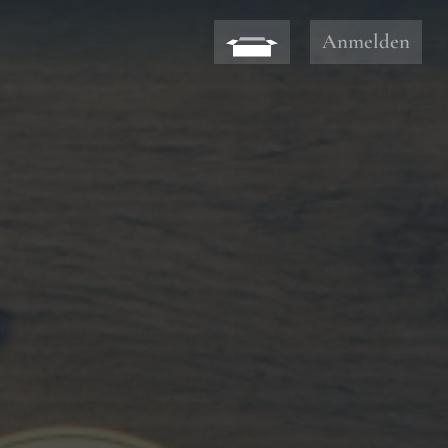
User acco
Anmelden