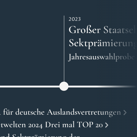
2023
Großer Staatse
Sektprämierung
Jahresauswahlprobe 
für deutsche Auslandsvertretungen
welten 2024 Drei mal TOP 20