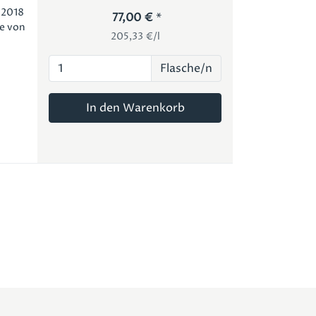
 2018
77,00 €
se von
205,33 €/l
Flasche/n
In den Warenkorb