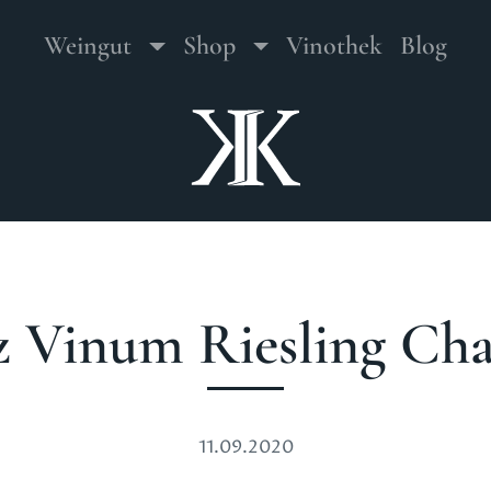
Hauptmenu
Toggle Dropdown
Toggle Dropdown
Weingut
Shop
Vinothek
Blog
tz Vinum Riesling C
11.09.2020