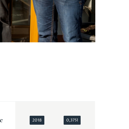
e
2018
0,375l