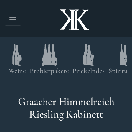
Direkt zum Inhalt
Shop navigation
Weine
Probierpakete
Prickelndes
Spirituo
Graacher Himmelreich
Riesling Kabinett