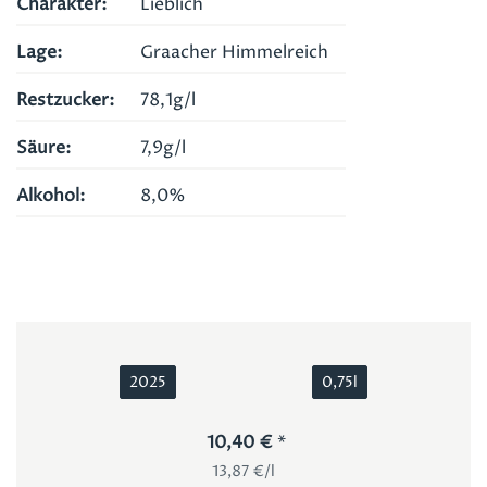
Charakter
Lieblich
Lage
Graacher Himmelreich
Restzucker
78,1g/l
Säure
7,9g/l
Alkohol
8,0%
2025
0,75l
10,40 €
13,87 €/l